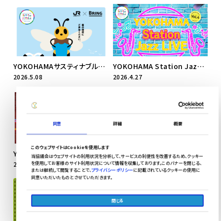
YOKOHAMAサスティナブルStation 不用衣類の回収キャンペーン第13弾を実施！
YOKOHAMA Station Jazz LIVE Vol.4開催
2026.5.08
2026.4.27
同意
詳細
概要
このウェブサイトはCookieを使用します
YOKOHAMA エキナカ Jazz LIVE Vol.8開催
【事前予約制】うみそら親子ヨガ開催！
当協議会はウェブサイトの利用状況を分析して、サービスの利便性を改善するため、クッキー
2026.4.27
2026.4.27
を使用してお客様のサイト利用状況について情報を収集しております。このバナーを閉じる、
または継続して閲覧することで、
プライバシーポリシー
に記載されているクッキーの使用に
同意いただいたものとさせていただきます。
閉じる