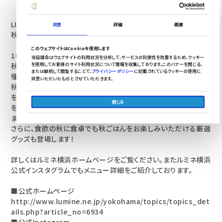
LUMINE YOKOHANA FOOD FAIR -秋のときめきパフェ＆実りの
同意
詳細
概要
秋ごはん 2021-
このウェブサイトはCookieを使用します
10月15日（金）～11月21日（日）の期間中、ルミネ横浜では実りの
当協議会はウェブサイトの利用状況を分析して、サービスの利便性を改善するため、クッキー
を使用してお客様のサイト利用状況について情報を収集しております。このバナーを閉じる、
秋を堪能する「秋のときめきパフェ＆実りの秋ごはん フェア」を開
または継続して閲覧することで、
プライバシーポリシー
に記載されているクッキーの使用に
催！
同意いただいたものとさせていただきます。
秋の果実をつかったこころがときめくご褒美「パフェ」と、実りの秋
を堪能できる「秋ごはん」をテーマに、ルミネ横浜の飲食店が趣向
閉じる
を凝らしたこの秋をおいしく楽しめるオリジナルメニューを展開し
ます。
さらに、食欲の秋に食卓でも秋ごはんをお楽しみいただける厳選
グッズも登場します！
詳しくはルミネ横浜ホームページをご覧ください。またルミネ横浜
公式インスタグラムでもメニュー詳細をご紹介しております。
■公式ホームページ
http://www.lumine.ne.jp/yokohama/topics/topics_det
ails.php?article_no=6934