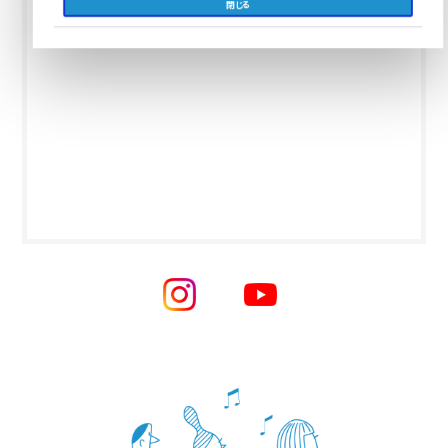
閉じる
Tweets by souken_blog