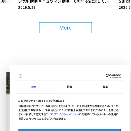
YOKOHAMAサスティナブルStation 不用衣類の回収キャンペーン第13弾を実施！
シァル横浜×ニュウマン横浜 6周年を記念して、初の2施設合同キャンペーン！
2026.5.29
2026.5
More
同意
詳細
概要
このウェブサイトはCookieを使用します
当協議会はウェブサイトの利用状況を分析して、サービスの利便性を改善するため、クッキー
を使用してお客様のサイト利用状況について情報を収集しております。このバナーを閉じる、
または継続して閲覧することで、
プライバシーポリシー
に記載されているクッキーの使用に
同意いただいたものとさせていただきます。