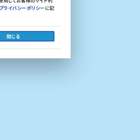
使用してお客様のサイト利
プライバシーポリシー
に記
Suicaタッチで当たる！クーポン・ノベルティプレゼント！
YOKOHAMAサスティナブルStation 不用衣類の回収キャンペーン第13弾を実施！
2026.5.08
閉じる