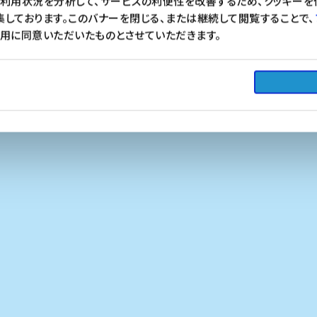
利用状況を分析して、サービスの利便性を改善するため、クッキーを
しております。このバナーを閉じる、または継続して閲覧することで、
用に同意いただいたものとさせていただきます。
シァル横浜×ニュウマン横浜 6周年を記念して、初の2施設合同キャンペーン！
2026.5.13
More
Tweets by souken_blog